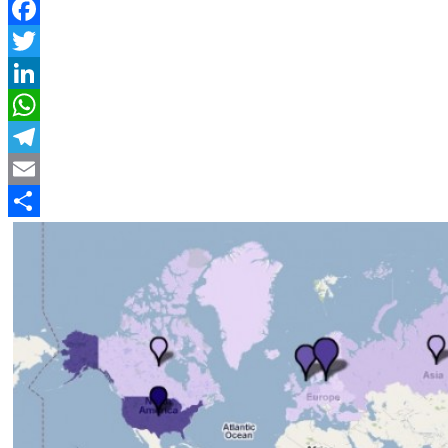
Facebook
Twitter
LinkedIn
WhatsApp
Telegram
Email
Compartir