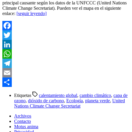
principal causante según los datos de la UNFCCC (United Nations
Climate Change Secretariat). Pueden ver el mapa en el siguiente
enlace:
[seguir leyendo]
Facebook
Twitter
LinkedIn
WhatsApp
Telegram
Email
Compartir
Etiquetas
calentamiento global
,
cambio climático
,
capa de
ozono
,
dióxido de carbono
,
Ecología
,
planeta verde
,
United
Nations Climate Change Secretariat
Archivos
Contacto
Motus anima
Privacidad