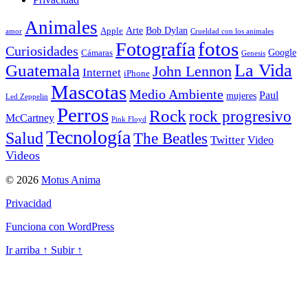
Animales
Arte
Bob Dylan
Apple
amor
Crueldad con los animales
Fotografía
fotos
Curiosidades
Google
Cámaras
Genesis
La Vida
Guatemala
John Lennon
Internet
iPhone
Mascotas
Medio Ambiente
Paul
mujeres
Led Zeppelin
Perros
Rock
rock progresivo
McCartney
Pink Floyd
Tecnología
Salud
The Beatles
Twitter
Video
Videos
© 2026
Motus Anima
Privacidad
Funciona con WordPress
Ir arriba
↑
Subir
↑