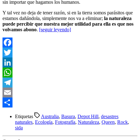
sin importar que hagamos los humanos.
Y tal vez no deja de tener razón, si en la tierra somos parásitos que
estamos dañándola, simplemente nos va a eliminar;
la naturaleza
puede percibir que nuestra mejor utilidad para ella es que nos
volvamos abono
.
[seguir leyendo]
Facebook
Twitter
LinkedIn
WhatsApp
Telegram
Email
Compartir
Etiquetas
Australia
,
Basura
,
Depot Hill
,
desastres
naturales
,
Ecología
,
Fotografía
,
Naturaleza
,
Queen
,
Rock
,
sida