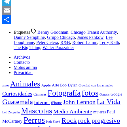
WhatsApp
Telegram
Email
Compartir
Etiquetas
Benny Goodman
,
Chicago Transit Authority
,
Danny Seraphine
,
Grupo Chicago
,
James Pankow
,
Lee
Loughnane
,
Peter Cetera
,
R&B
,
Robert Lamm
,
Terry Kath
,
The Big Thing
,
Walter Parazaider
Archivos
Contacto
Motus anima
Privacidad
Animales
Arte
Bob Dylan
Apple
amor
Crueldad con los animales
Fotografía
fotos
Curiosidades
Google
Cámaras
Genesis
La Vida
Guatemala
John Lennon
Internet
iPhone
Mascotas
Medio Ambiente
Paul
mujeres
Led Zeppelin
Perros
Rock
rock progresivo
McCartney
Pink Floyd