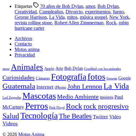
Compartir
Etiquetas
70 años de Bob Dylan
,
amor
,
Bob Dylan
,
Creatividad
,
Cumpleaños
,
Divorcio
,
experimentos
,
fuego
,
George Harrison
,
La Vida
,
mitos
,
música gospel
,
New York
,
revista rolling stone
,
Robert Allen Zimmerman
,
Rock
,
rubin
hurricane carter
Archivos
Contacto
Motus anima
Privacidad
Animales
Arte
Bob Dylan
Apple
amor
Crueldad con los animales
Fotografía
fotos
Curiosidades
Google
Cámaras
Genesis
La Vida
Guatemala
John Lennon
Internet
iPhone
Mascotas
Medio Ambiente
Paul
mujeres
Led Zeppelin
Perros
Rock
rock progresivo
McCartney
Pink Floyd
Tecnología
Salud
The Beatles
Twitter
Video
Videos
© 2026
Motus Anima