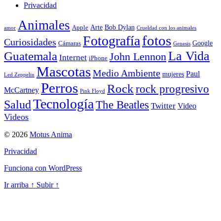
Privacidad
Animales
Arte
Bob Dylan
Apple
amor
Crueldad con los animales
Fotografía
fotos
Curiosidades
Google
Cámaras
Genesis
La Vida
Guatemala
John Lennon
Internet
iPhone
Mascotas
Medio Ambiente
Paul
mujeres
Led Zeppelin
Perros
Rock
rock progresivo
McCartney
Pink Floyd
Tecnología
Salud
The Beatles
Twitter
Video
Videos
© 2026
Motus Anima
Privacidad
Funciona con WordPress
Ir arriba
↑
Subir
↑