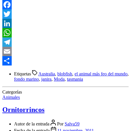
Facebook
Twitter
LinkedIn
WhatsApp
Telegram
Email
Compartir
Etiquetas
Australia
,
blobfish
,
el animal más feo del mundo
,
fondo marino
,
janira
,
Moda
,
tasmania
Categorías
Animales
Ornitorrincos
Autor de la entrada
Por
Salva59
Fecha de la entrada
11 noviembre, 2011