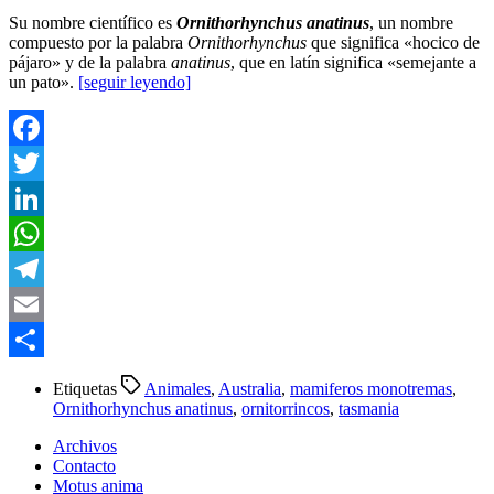
Su nombre científico es
Ornithorhynchus anatinus
, un nombre
compuesto por la palabra
Ornithorhynchus
que significa «hocico de
pájaro» y de la palabra
anatinus
, que en latín significa «semejante a
un pato».
[seguir leyendo]
Facebook
Twitter
LinkedIn
WhatsApp
Telegram
Email
Compartir
Etiquetas
Animales
,
Australia
,
mamiferos monotremas
,
Ornithorhynchus anatinus
,
ornitorrincos
,
tasmania
Archivos
Contacto
Motus anima