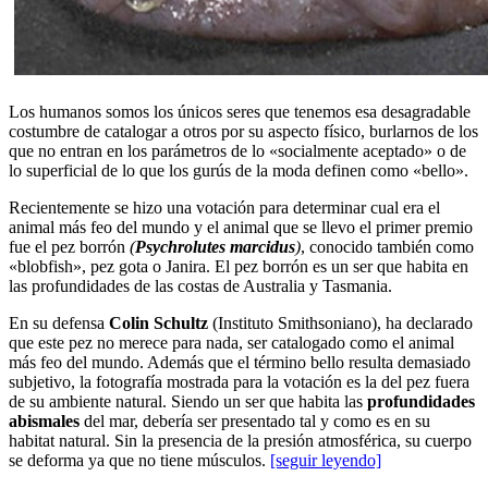
Los humanos somos los únicos seres que tenemos esa desagradable
costumbre de catalogar a otros por su aspecto físico, burlarnos de los
que no entran en los parámetros de lo «socialmente aceptado» o de
lo superficial de lo que los gurús de la moda definen como «bello».
Recientemente se hizo una votación para determinar cual era el
animal más feo del mundo y el animal que se llevo el primer premio
fue el pez borrón
(
Psychrolutes marcidus
)
, conocido también como
«blobfish», pez gota o Janira. El pez borrón es un ser que habita en
las profundidades de las costas de Australia y Tasmania.
En su defensa
Colin Schultz
(Instituto Smithsoniano), ha declarado
que este pez no merece para nada, ser catalogado como el animal
más feo del mundo. Además que el término bello resulta demasiado
subjetivo, la fotografía mostrada para la votación es la del pez fuera
de su ambiente natural. Siendo un ser que habita las
profundidades
abismales
del mar, debería ser presentado tal y como es en su
habitat natural. Sin la presencia de la presión atmosférica, su cuerpo
se deforma ya que no tiene músculos.
[seguir leyendo]