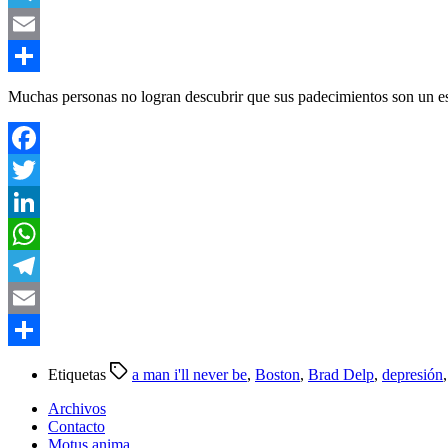
Telegram
Email
Compartir
Muchas personas no logran descubrir que sus padecimientos son un est
Facebook
Twitter
LinkedIn
WhatsApp
Telegram
Email
Compartir
Etiquetas
a man i'll never be
,
Boston
,
Brad Delp
,
depresión
Archivos
Contacto
Motus anima