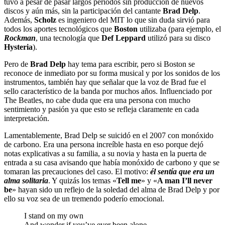
tuvo a pesar de pasar largos períodos sin producción de nuevos
discos y aún más, sin la participación del cantante
Brad Delp
.
Además,
Scholz
es ingeniero del MIT lo que sin duda sirvió para
todos los aportes tecnológicos que
Boston
utilizaba (para ejemplo, el
Rockman
, una tecnología que
Def Leppard
utilizó para su disco
Hysteria
).
Pero de
Brad Delp
hay tema para escribir, pero si Boston se
reconoce de inmediato por su forma musical y por los sonidos de los
instrumentos, también hay que señalar que la voz de Brad fue el
sello característico de la banda por muchos años. Influenciado por
The Beatles, no cabe duda que era una persona con mucho
sentimiento y pasión ya que esto se refleja claramente en cada
interpretación.
Lamentablemente, Brad Delp se suicidó en el 2007 con monóxido
de carbono. Era una persona increíble hasta en eso porque dejó
notas explicativas a su familia, a su novia y hasta en la puerta de
entrada a su casa avisando que había monóxido de carbono y que se
tomaran las precauciones del caso. El motivo:
él sentía que era un
alma solitaria
. Y quizás los temas «
Tell me
» y «
A man I’ll never
be
» hayan sido un reflejo de la soledad del alma de Brad Delp y por
ello su voz sea de un tremendo poderío emocional.
I stand on my own
And wonder if you’ve ever been alone