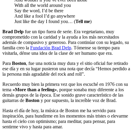
With all the world around you
Say the word, I’d be there
And like a fool I’d go anywhere
Just like the day I found you… (
Tell me
)
Brad Delp
fue un tipo fuera de serie. Era vegetariano, muy
comprometido con la caridad y la ayuda a los más necesitados
además de compasivo y generoso. Para continúar con su legado, su
familia creo la
Fundación Brad Delp
. Tómense su tiempo para
visitarla, dénse una idea de la clase de ser humano que era.
Para
Boston
, fue una noticia muy dura y el sitio oficial fue retirado
ese día y en su lugar pusieron una nota que decía “Hemos perdido a
la persona más agradable del rock and roll”.
Recuerdo muy bien la primera vez que los escuché en 1976 con su
tema
«More than a feeling»
, porque sonaba muy diferente a los
demás grupos de la época. Ese sonido grave característico de las
guitarras de
Boston
y por supuesto, la increíble voz de Brad.
Hasta el día de hoy, la música de Boston me ha servido para
inspiración, para hundirme en los momentos más tristes o elevarme
hasta el cielo con optimismo; para meditar, para pensar, para
sentirme vivo y hasta para amar.