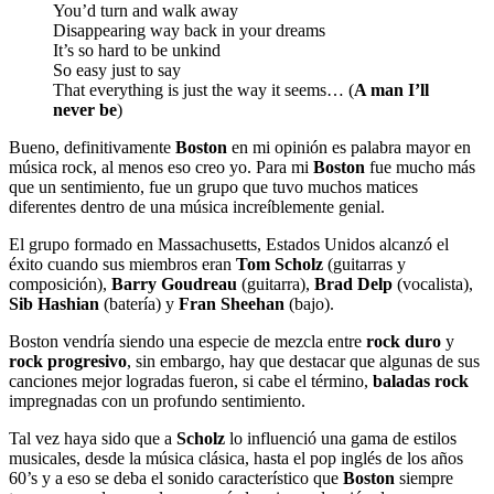
You’d turn and walk away
Disappearing way back in your dreams
It’s so hard to be unkind
So easy just to say
That everything is just the way it seems… (
A man I’ll
never be
)
Bueno, definitivamente
Boston
en mi opinión es palabra mayor en
música rock, al menos eso creo yo. Para mi
Boston
fue mucho más
que un sentimiento, fue un grupo que tuvo muchos matices
diferentes dentro de una música increíblemente genial.
El grupo formado en Massachusetts, Estados Unidos alcanzó el
éxito cuando sus miembros eran
Tom Scholz
(guitarras y
composición),
Barry Goudreau
(guitarra),
Brad Delp
(vocalista),
Sib Hashian
(batería) y
Fran Sheehan
(bajo).
Boston vendría siendo una especie de mezcla entre
rock duro
y
rock progresivo
, sin embargo, hay que destacar que algunas de sus
canciones mejor logradas fueron, si cabe el término,
baladas rock
impregnadas con un profundo sentimiento.
Tal vez haya sido que a
Scholz
lo influenció una gama de estilos
musicales, desde la música clásica, hasta el pop inglés de los años
60’s y a eso se deba el sonido característico que
Boston
siempre