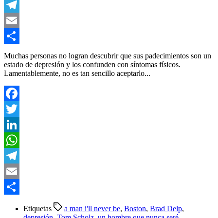
WhatsApp
Telegram
Email
Compartir
Muchas personas no logran descubrir que sus padecimientos son un
estado de depresión y los confunden con síntomas físicos.
Lamentablemente, no es tan sencillo aceptarlo...
Facebook
Twitter
LinkedIn
WhatsApp
Telegram
Email
Compartir
Etiquetas
a man i'll never be
,
Boston
,
Brad Delp
,
depresión
,
Tom Scholz
,
un hombre que nunca seré