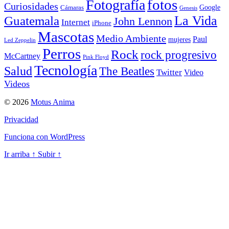
Fotografía
fotos
Curiosidades
Google
Cámaras
Genesis
La Vida
Guatemala
John Lennon
Internet
iPhone
Mascotas
Medio Ambiente
Paul
mujeres
Led Zeppelin
Perros
Rock
rock progresivo
McCartney
Pink Floyd
Tecnología
Salud
The Beatles
Twitter
Video
Videos
© 2026
Motus Anima
Privacidad
Funciona con WordPress
Ir arriba
↑
Subir
↑