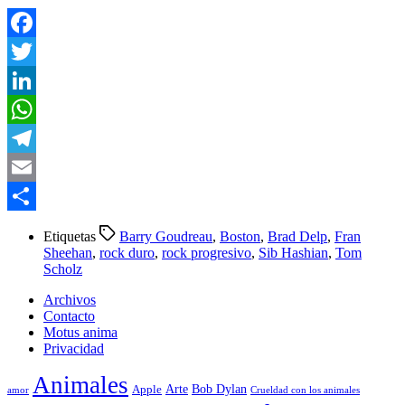
Facebook
Twitter
LinkedIn
WhatsApp
Telegram
Email
Compartir
Etiquetas
Barry Goudreau
,
Boston
,
Brad Delp
,
Fran
Sheehan
,
rock duro
,
rock progresivo
,
Sib Hashian
,
Tom
Scholz
Archivos
Contacto
Motus anima
Privacidad
Animales
Arte
Bob Dylan
Apple
amor
Crueldad con los animales