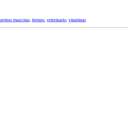
estras mascotas
,
tiempo
,
veterinario
,
vitaminas