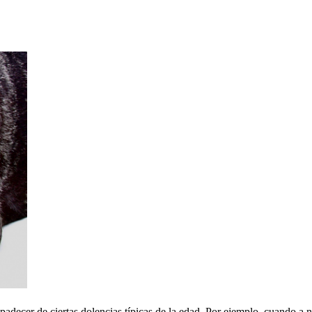
padecer de ciertas dolencias típicas de la edad. Por ejemplo, cuando a 