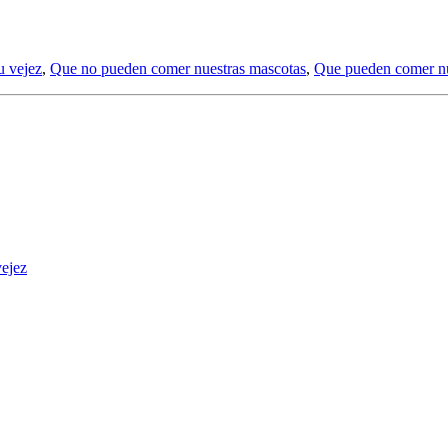
u vejez
,
Que no pueden comer nuestras mascotas
,
Que pueden comer nu
vejez