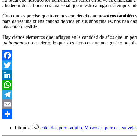
alrededor de su hocico es una señal que nuestro amigo está empezando
Creo que es preciso que tomemos conciencia que
nosotros también v
para darles una buena calidad de vida en sus años finales, nos han dad
placentera posible.
Hay ciertos elementos que influyen en la cantidad de años que un perro
un humano»
no es cierto, lo que sí es cierto es que nos guste o no, 
Facebook
Twitter
LinkedIn
WhatsApp
Telegram
Email
Compartir
Etiquetas
cuidados perro adulto
,
Mascotas
,
perro en su veje