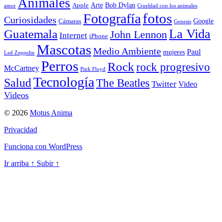
Animales
Arte
Bob Dylan
Apple
amor
Crueldad con los animales
Fotografía
fotos
Curiosidades
Google
Cámaras
Genesis
La Vida
Guatemala
John Lennon
Internet
iPhone
Mascotas
Medio Ambiente
Paul
mujeres
Led Zeppelin
Perros
Rock
rock progresivo
McCartney
Pink Floyd
Tecnología
Salud
The Beatles
Twitter
Video
Videos
© 2026
Motus Anima
Privacidad
Funciona con WordPress
Ir arriba
↑
Subir
↑