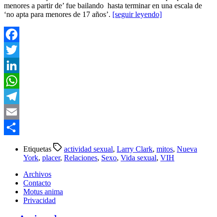
menores a partir de’ fue bailando hasta terminar en una escala de
‘no apta para menores de 17 años’.
[seguir leyendo]
Facebook
Twitter
LinkedIn
WhatsApp
Telegram
Email
Compartir
Etiquetas
actividad sexual
,
Larry Clark
,
mitos
,
Nueva
York
,
placer
,
Relaciones
,
Sexo
,
Vida sexual
,
VIH
Archivos
Contacto
Motus anima
Privacidad