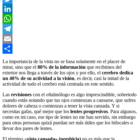
Twitter
LinkedIn
WhatsApp
Telegram
Email
Compartir
La importancia de la vista no se basa solamente en el placer de
mirar, sino que el
80% de la información
que recibimos del
exterior nos llega a través de los ojos y por ello, el
cerebro dedica
un 40% de su actividad a la visión
, es decir, casi la mitad de la
actividad de todo el cerebro está centrada en este sentido.
Las
revisiones
con el oftalmólogo es algo imprescindible, sobretodo
cuando estás notando que tus ojos comienzan a cansarse, que sufres
dolores de cabeza o comienzas a tener la vista cansada. Y si
necesitas gafas, qué mejor que los
lentes progresivos
. Para algunos,
como en mi caso, ese tipo de lentes no me han servido, sin embargo
para otras personas quizá puedan ser más útiles que los bifocales o
llevar dos pares de lentes.
El término «
vista cansada» (presbicia)
no es más que la