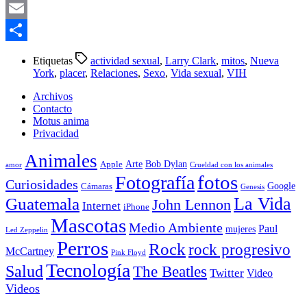
Telegram
Email
Compartir
Etiquetas
actividad sexual
,
Larry Clark
,
mitos
,
Nueva
York
,
placer
,
Relaciones
,
Sexo
,
Vida sexual
,
VIH
Archivos
Contacto
Motus anima
Privacidad
Animales
Arte
Bob Dylan
Apple
amor
Crueldad con los animales
Fotografía
fotos
Curiosidades
Google
Cámaras
Genesis
La Vida
Guatemala
John Lennon
Internet
iPhone
Mascotas
Medio Ambiente
Paul
mujeres
Led Zeppelin
Perros
Rock
rock progresivo
McCartney
Pink Floyd
Tecnología
Salud
The Beatles
Twitter
Video
Videos