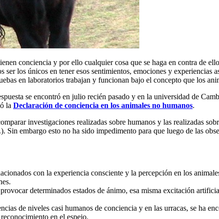
nen conciencia y por ello cualquier cosa que se haga en contra de ell
 ser los únicos en tener esos sentimientos, emociones y experiencias a
ruebas en laboratorios trabajan y funcionan bajo el concepto que los ani
spuesta se encontró en julio recién pasado y en la universidad de Camb
vó la
Declaración de conciencia en los animales no humanos
.
comparar investigaciones realizadas sobre humanos y las realizadas sobr
etc.). Sin embargo esto no ha sido impedimento para que luego de las obs
lacionados con la experiencia consciente y la percepción en los animal
nes.
a provocar determinados estados de ánimo, esa misma excitación artific
encias de niveles casi humanos de conciencia y en las urracas, se ha enc
 reconocimiento en el espejo.