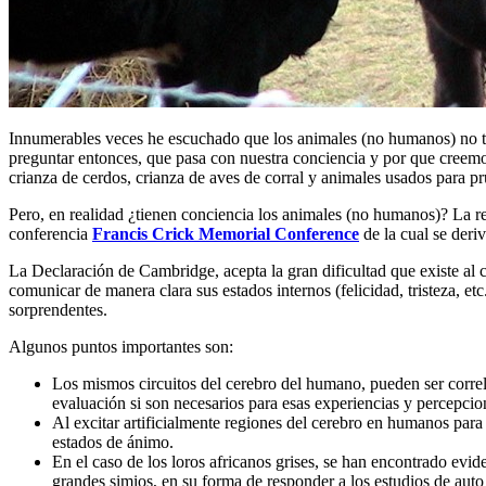
Innumerables veces he escuchado que los animales (no humanos) no tie
preguntar entonces, que pasa con nuestra conciencia y por que creemos
crianza de cerdos, crianza de aves de corral y animales usados para p
Pero, en realidad ¿tienen conciencia los animales (no humanos)? La re
conferencia
Francis Crick Memorial Conference
de la cual se deri
La Declaración de Cambridge, acepta la gran dificultad que existe al 
comunicar de manera clara sus estados internos (felicidad, tristeza, 
sorprendentes.
Algunos puntos importantes son:
Los mismos circuitos del cerebro del humano, pueden ser corre
evaluación si son necesarios para esas experiencias y percepcio
Al excitar artificialmente regiones del cerebro en humanos par
estados de ánimo.
En el caso de los loros africanos grises, se han encontrado evid
grandes simios, en su forma de responder a los estudios de auto