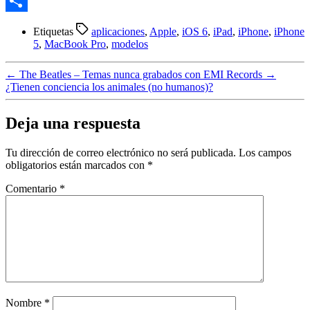
Email
Compartir
Etiquetas
aplicaciones
,
Apple
,
iOS 6
,
iPad
,
iPhone
,
iPhone
5
,
MacBook Pro
,
modelos
←
The Beatles – Temas nunca grabados con EMI Records
→
¿Tienen conciencia los animales (no humanos)?
Deja una respuesta
Tu dirección de correo electrónico no será publicada.
Los campos
obligatorios están marcados con
*
Comentario
*
Nombre
*