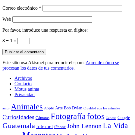
Correo electrónico
*
Web
Por favor, introduce una respuesta en dígitos:
3 − 1 =
Este sitio usa Akismet para reducir el spam.
Aprende cómo se
procesan los datos de tus comentarios.
Archivos
Contacto
Motus anima
Privacidad
Animales
Arte
Bob Dylan
Apple
amor
Crueldad con los animales
Fotografía
fotos
Curiosidades
Google
Cámaras
Genesis
La Vida
Guatemala
John Lennon
Internet
iPhone