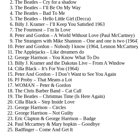
The Beatles – Cry for a shadow
The Beatles – I’ll Be On My Way
The Beatles – Bad To Me
The Beatles – Hello Little Girl (Decca)
Billy J. Kramer – I’ll Keep You Satisfied 1963
The Fourmost – I’m In Love
Peter and Gordon – A World Without Love (Paul McCartney)
The Strangers with Mike Shannon – One and one is two (1964
Peter and Gordon – Nobody I know (1964, Lennon McCartney
The Applejacks – Like dreamers do
George Harrison – You Know What To Do
Billy J. Kramer and the Dakotas Live – From A Window
Cilla Black – It’s For You (1964)
Peter And Gordon – I Don’t Want to See You Again
PJ Proby – That Means a Lot
WOMAN – Peter & Gordon
The Chris Barber Band – Cat Call
The Beatles – Christmas Time (Is Here Again)
Cilla Black – Step Inside Love
George Harrison – Circles
George Harrison – Not Guilty
Eric Clapton & George Harrison – Badge
Paul Mccartney & Mary hopkin – Goodbye
Badfinger – Come And Get It