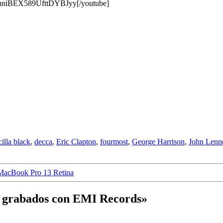
buniBEX589UfttDYBJyy[/youtube]
cilla black
,
decca
,
Eric Clapton
,
fourmost
,
George Harrison
,
John Lenn
MacBook Pro 13 Retina
a grabados con EMI Records»