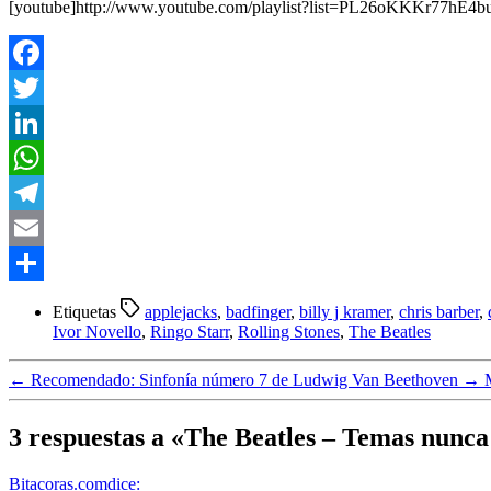
[youtube]http://www.youtube.com/playlist?list=PL26oKKKr77hE4
Facebook
Twitter
LinkedIn
WhatsApp
Telegram
Email
Compartir
Etiquetas
applejacks
,
badfinger
,
billy j kramer
,
chris barber
,
Ivor Novello
,
Ringo Starr
,
Rolling Stones
,
The Beatles
←
Recomendado: Sinfonía número 7 de Ludwig Van Beethoven
→
3 respuestas a «The Beatles – Temas nunc
Bitacoras.com
dice: