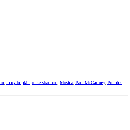
on
,
mary hopkin
,
mike shannon
,
Música
,
Paul McCartney
,
Premios