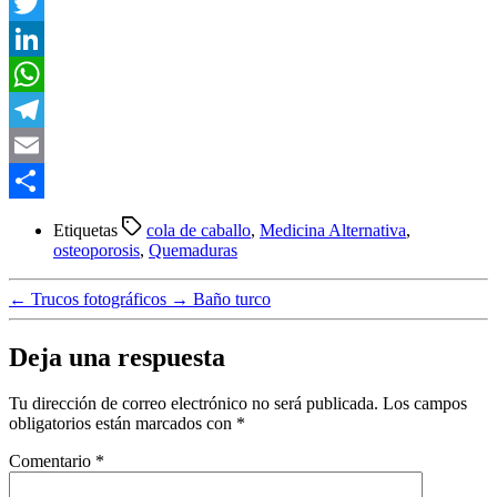
Facebook
Twitter
LinkedIn
WhatsApp
Telegram
Email
Compartir
Etiquetas
cola de caballo
,
Medicina Alternativa
,
osteoporosis
,
Quemaduras
←
Trucos fotográficos
→
Baño turco
Deja una respuesta
Tu dirección de correo electrónico no será publicada.
Los campos
obligatorios están marcados con
*
Comentario
*