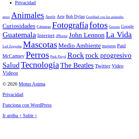
Privacidad
Animales
Arte
Bob Dylan
Apple
amor
Crueldad con los animales
Fotografía
fotos
Curiosidades
Google
Cámaras
Genesis
La Vida
Guatemala
John Lennon
Internet
iPhone
Mascotas
Medio Ambiente
Paul
mujeres
Led Zeppelin
Perros
Rock
rock progresivo
McCartney
Pink Floyd
Tecnología
Salud
The Beatles
Twitter
Video
Videos
© 2026
Motus Anima
Privacidad
Funciona con WordPress
Ir arriba
↑
Subir
↑