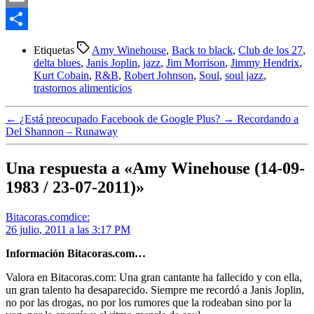
Email
Compartir
Etiquetas
Amy Winehouse
,
Back to black
,
Club de los 27
,
delta blues
,
Janis Joplin
,
jazz
,
Jim Morrison
,
Jimmy Hendrix
,
Kurt Cobain
,
R&B
,
Robert Johnson
,
Soul
,
soul jazz
,
trastornos alimenticios
←
¿Está preocupado Facebook de Google Plus?
→
Recordando a
Del Shannon – Runaway
Una respuesta a «Amy Winehouse (14-09-
1983 / 23-07-2011)»
Bitacoras.com
dice:
26 julio, 2011 a las 3:17 PM
Información Bitacoras.com…
Valora en Bitacoras.com: Una gran cantante ha fallecido y con ella,
un gran talento ha desaparecido. Siempre me recordó a Janis Joplin,
no por las drogas, no por los rumores que la rodeaban sino por la