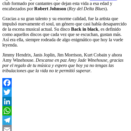
club formado por cantantes que dejan esta vida a esa edad y
encabezados por
Robert Johnson
(
Rey del Delta Blues
).
Gracias a su gran talento y su enorme calidad, fue la artista que
impulsó nuevamente el soul, un género que casi había desaparecido
de la escena musical actual. Su disco
Back in black
, es definido
como aquellos discos que cada vez que se escuchan, gustan más.
Así era ella, siempre rodeada de algo enigmático que hoy la vuele
leyenda.
Jimmy Hendrix, Janis Joplin, Jim Morrison, Kurt Cobain y ahora
Amy Winehouse.
Descanse en paz Amy Jade Winehouse, gracias
por el regalo de tu música y espero que hoy ya no tengas las
tribulaciones que la vida no te permitió superar
.
Facebook
Twitter
LinkedIn
WhatsApp
Telegram