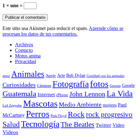
1 × uno =
Este sitio usa Akismet para reducir el spam.
Aprende cómo se
procesan los datos de tus comentarios.
Archivos
Contacto
Motus anima
Privacidad
Animales
Arte
Bob Dylan
Apple
amor
Crueldad con los animales
Fotografía
fotos
Curiosidades
Google
Cámaras
Genesis
La Vida
Guatemala
John Lennon
Internet
iPhone
Mascotas
Medio Ambiente
Paul
mujeres
Led Zeppelin
Perros
Rock
rock progresivo
McCartney
Pink Floyd
Tecnología
Salud
The Beatles
Twitter
Video
Videos