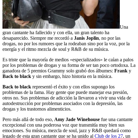
Una
gran cantante ha fallecido y con ella, un gran talento ha
desaparecido. Siempre me recordó a
Janis Joplin
, no por las
drogas, no por los rumores que la rodeaban sino por la voz, por la
energía y el ritmo mezcla de soul y R&B de su música.
Es triste que la mayoría de medios «especializados» le caían a palos
por los problemas de drogas y su forma de ser tan poco ortodoxa. La
ganadora de 5 premios Grammy solo grabó dos álbumes:
Frank
y
Back to black
y sin embargo, hizo historia en la música.
Back to black
representó el éxito y con ellos supongo los
problemas de la fama. Hay gente que puede manejar esa presión,
otros no. Sus problemas de adicción la llevaron a vivir una vida de
autodestrucción por problemas asociados con la depresión, las
drogas y los trastornos alimenticios.
Pero más allá de todo eso,
Amy Jade Winehouse
fue una cantante
excepcional con una poderosa voz que transmitía muy bien sus
emociones. Su música, mezcla de soul, jazz y R&B quedará como
legado de esta gran cantante que se ha unido al
Club de los 27
, un