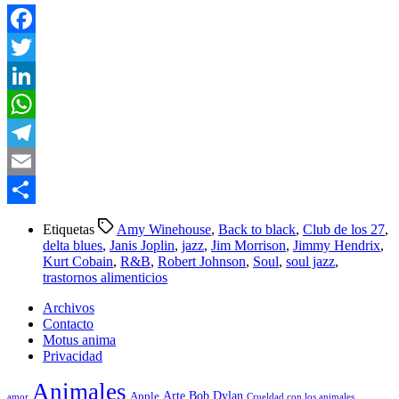
Facebook
Twitter
LinkedIn
WhatsApp
Telegram
Email
Compartir
Etiquetas
Amy Winehouse
,
Back to black
,
Club de los 27
,
delta blues
,
Janis Joplin
,
jazz
,
Jim Morrison
,
Jimmy Hendrix
,
Kurt Cobain
,
R&B
,
Robert Johnson
,
Soul
,
soul jazz
,
trastornos alimenticios
Archivos
Contacto
Motus anima
Privacidad
Animales
Arte
Bob Dylan
Apple
amor
Crueldad con los animales