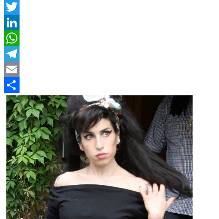
Facebook
Twitter
LinkedIn
WhatsApp
Telegram
Email
Compartir