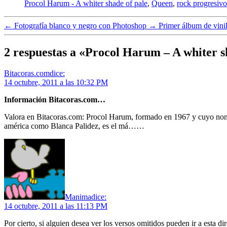
Procol Harum - A whiter shade of pale
,
Queen
,
rock progresivo
←
Fotografía blanco y negro con Photoshop
→
Primer álbum de vini
2 respuestas a «Procol Harum – A whiter s
Bitacoras.com
dice:
14 octubre, 2011 a las 10:32 PM
Información Bitacoras.com…
Valora en Bitacoras.com: Procol Harum, formado en 1967 y cuyo nombre
américa como Blanca Palidez, es el má……
Manima
dice:
14 octubre, 2011 a las 11:13 PM
Por cierto, si alguien desea ver los versos omitidos pueden ir a esta di