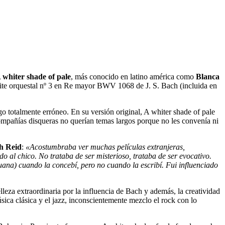
 whiter shade of pale
, más conocido en latino américa como
Blanca
 Suite orquestal nº 3 en Re mayor BWV 1068 de J. S. Bach (incluida en
go totalmente erróneo. En su versión original, A whiter shade of pale
ompañías disqueras no querían temas largos porque no les convenía ni
h Reid
:
«Acostumbraba ver muchas películas extranjeras,
o al chico. No trataba de ser misterioso, trataba de ser evocativo.
na) cuando la concebí, pero no cuando la escribí. Fui influenciado
elleza extraordinaria por la influencia de Bach y además, la creatividad
sica clásica y el jazz, inconscientemente mezclo el rock con lo