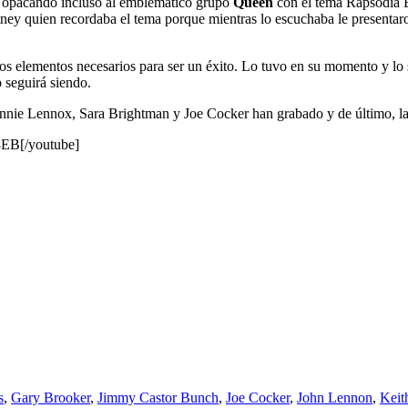
, opacando incluso al emblemático grupo
Queen
con el tema Rapsodia B
ney quien recordaba el tema porque mientras lo escuchaba le presenta
os elementos necesarios para ser un éxito. Lo tuvo en su momento y lo s
 seguirá siendo.
 Annie Lennox, Sara Brightman y Joe Cocker han grabado y de último, l
8EB[/youtube]
s
,
Gary Brooker
,
Jimmy Castor Bunch
,
Joe Cocker
,
John Lennon
,
Keit