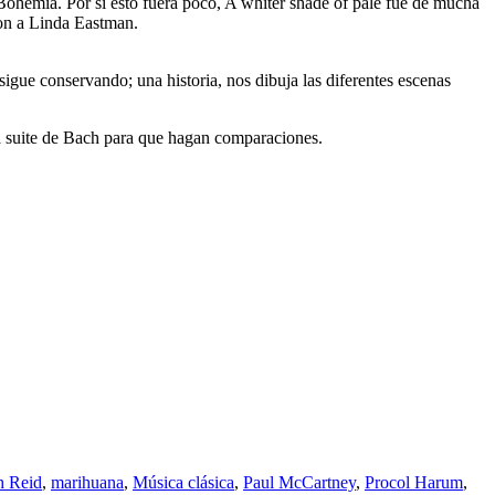
ohemia. Por si esto fuera poco, A whiter shade of pale fue de mucha
ron a Linda Eastman.
igue conservando; una historia, nos dibuja las diferentes escenas
a suite de Bach para que hagan comparaciones.
h Reid
,
marihuana
,
Música clásica
,
Paul McCartney
,
Procol Harum
,