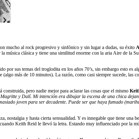
on mucho al rock progresivo y sinfónico y sin lugar a dudas, su éxito
A
r la música clásica y tiene una similitud enorme con la aria Aire de la
do por sus temas del troglodita en los años 70’s, sin embargo esto es al
le (algo más de 10 minutos). La razón, como casi siempre sucede, las c
tá construida, pero nadie mejor para aclarar las cosas que el mismo
Keit
agritte y Dalí. Mi intención era dibujar la escena de una chica dejand
masiado joven para ser decadente. Puede ser que haya fumado (marihua
eza, nostalgia y hasta cierta sensualidad. Y es innegable que tiene una b
 cuando Keith Reid le llevó la letra. Estando muy influenciado por la mú