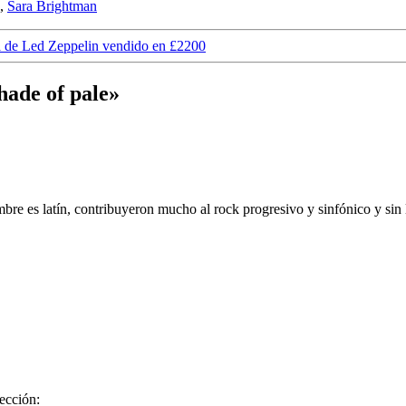
,
Sara Brightman
l de Led Zeppelin vendido en £2200
hade of pale»
 es latín, contribuyeron mucho al rock progresivo y sinfónico y sin l
rección: