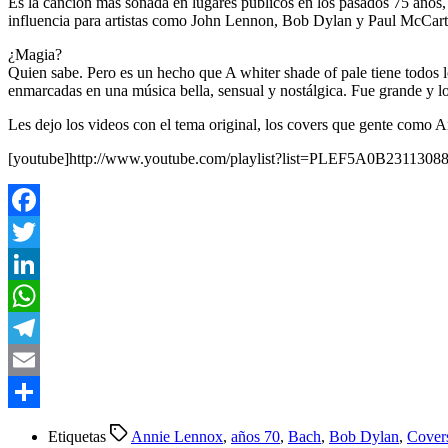
Es la canción más sonada en lugares públicos en los pasados 75 años
influencia para artistas como John Lennon, Bob Dylan y Paul McCart
¿Magia?
Quien sabe. Pero es un hecho que A whiter shade of pale tiene todos l
enmarcadas en una música bella, sensual y nostálgica. Fue grande y lo
Les dejo los videos con el tema original, los covers que gente como
[youtube]http://www.youtube.com/playlist?list=PLEF5A0B2311308
Facebook
Twitter
LinkedIn
WhatsApp
Telegram
Email
Compartir
Etiquetas
Annie Lennox
,
años 70
,
Bach
,
Bob Dylan
,
Cover