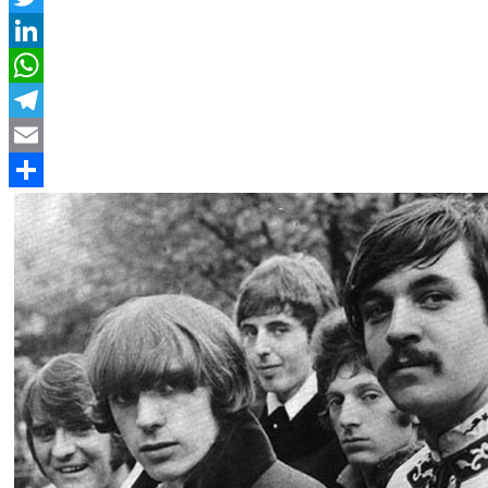
Twitter
LinkedIn
WhatsApp
Telegram
Email
Compartir