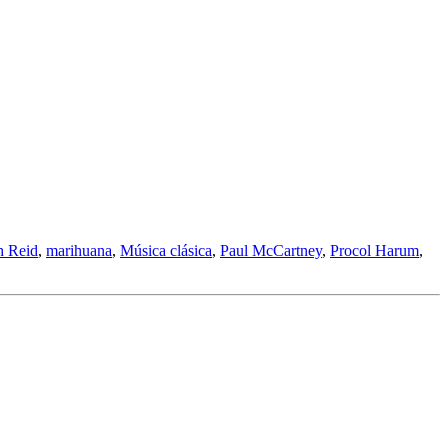
h Reid
,
marihuana
,
Música clásica
,
Paul McCartney
,
Procol Harum
,