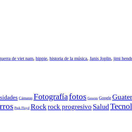
guerra de viet nam
,
hippie
,
historia de la música
,
Janis Joplin
,
jimi hend
Fotografía
fotos
Guate
sidades
Google
Cámaras
Genesis
rros
Tecnol
Rock
Salud
rock progresivo
Pink Floyd