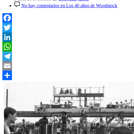
No hay comentarios
en Los 40 años de Woodstock
Facebook
Twitter
LinkedIn
WhatsApp
Telegram
Email
Compartir