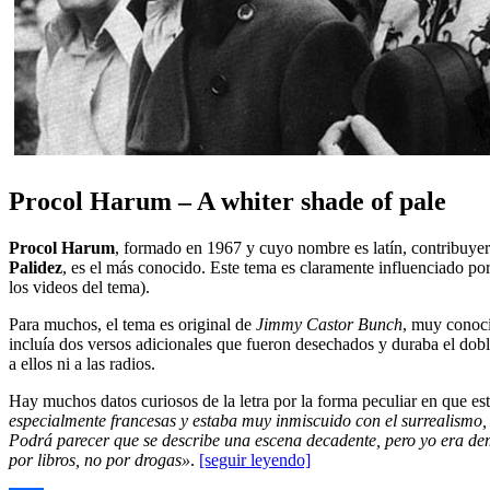
Procol Harum – A whiter shade of pale
Procol Harum
, formado en 1967 y cuyo nombre es latín, contribuyer
Palidez
, es el más conocido. Este tema es claramente influenciado po
los videos del tema).
Para muchos, el tema es original de
Jimmy Castor Bunch
, muy conoci
incluía dos versos adicionales que fueron desechados y duraba el dob
a ellos ni a las radios.
Hay muchos datos curiosos de la letra por la forma peculiar en que es
especialmente francesas y estaba muy inmiscuido con el surrealismo, M
Podrá parecer que se describe una escena decadente, pero yo era de
por libros, no por drogas»
.
[seguir leyendo]