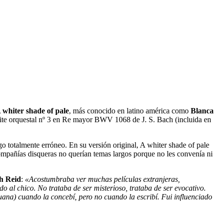
 whiter shade of pale
, más conocido en latino américa como
Blanca
 Suite orquestal nº 3 en Re mayor BWV 1068 de J. S. Bach (incluida en
go totalmente erróneo. En su versión original, A whiter shade of pale
ompañías disqueras no querían temas largos porque no les convenía ni
h Reid
:
«Acostumbraba ver muchas películas extranjeras,
o al chico. No trataba de ser misterioso, trataba de ser evocativo.
na) cuando la concebí, pero no cuando la escribí. Fui influenciado