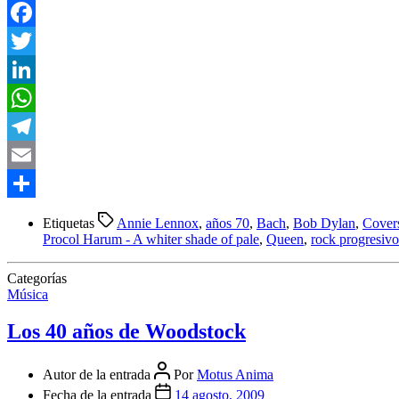
Facebook
Twitter
LinkedIn
WhatsApp
Telegram
Email
Compartir
Etiquetas
Annie Lennox
,
años 70
,
Bach
,
Bob Dylan
,
Cover
Procol Harum - A whiter shade of pale
,
Queen
,
rock progresivo
Categorías
Música
Los 40 años de Woodstock
Autor de la entrada
Por
Motus Anima
Fecha de la entrada
14 agosto, 2009