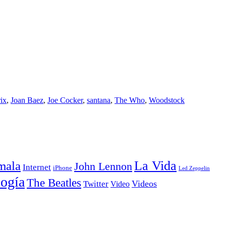
rix
,
Joan Baez
,
Joe Cocker
,
santana
,
The Who
,
Woodstock
La Vida
mala
John Lennon
Internet
iPhone
Led Zeppelin
ogía
The Beatles
Videos
Twitter
Video