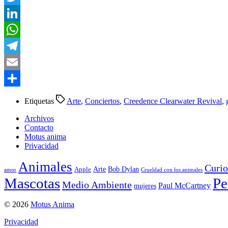
Twitter
LinkedIn
WhatsApp
Telegram
Email
Compartir
Etiquetas
Arte
,
Conciertos
,
Creedence Clearwater Revival
,
Archivos
Contacto
Motus anima
Privacidad
Animales
Curio
Arte
Bob Dylan
Apple
amor
Crueldad con los animales
Mascotas
Pe
Medio Ambiente
Paul McCartney
mujeres
© 2026
Motus Anima
Privacidad