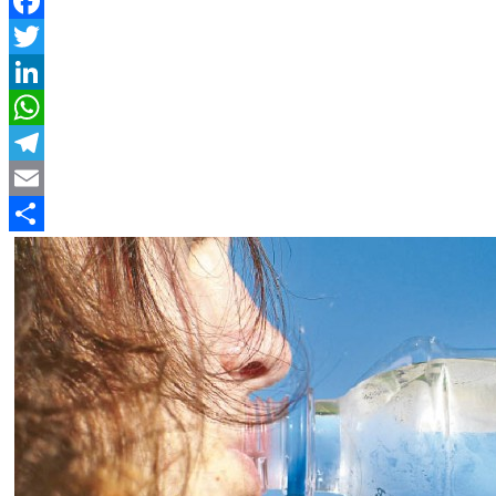
Facebook
Twitter
LinkedIn
WhatsApp
Telegram
Email
Compartir