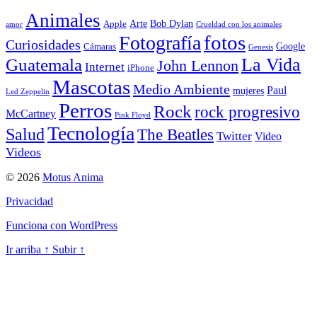
Animales
Arte
Bob Dylan
Apple
amor
Crueldad con los animales
Fotografía
fotos
Curiosidades
Google
Cámaras
Genesis
La Vida
Guatemala
John Lennon
Internet
iPhone
Mascotas
Medio Ambiente
Paul
mujeres
Led Zeppelin
Perros
Rock
rock progresivo
McCartney
Pink Floyd
Tecnología
Salud
The Beatles
Twitter
Video
Videos
© 2026
Motus Anima
Privacidad
Funciona con WordPress
Ir arriba
↑
Subir
↑