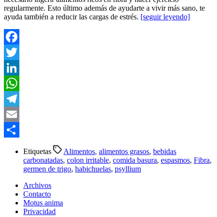
regularmente. Esto último además de ayudarte a vivir más sano, te
ayuda también a reducir las cargas de estrés.
[seguir leyendo]
Facebook
Twitter
LinkedIn
WhatsApp
Telegram
Email
Compartir
Etiquetas
Alimentos
,
alimentos grasos
,
bebidas
carbonatadas
,
colon irritable
,
comida basura
,
espasmos
,
Fibra
,
germen de trigo
,
habichuelas
,
psyllium
Archivos
Contacto
Motus anima
Privacidad