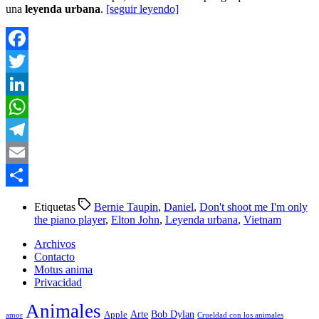
una
leyenda urbana
.
[seguir leyendo]
Facebook
Twitter
LinkedIn
WhatsApp
Telegram
Email
Compartir
Etiquetas
Bernie Taupin
,
Daniel
,
Don't shoot me I'm only
the piano player
,
Elton John
,
Leyenda urbana
,
Vietnam
Archivos
Contacto
Motus anima
Privacidad
Animales
Arte
Bob Dylan
Apple
amor
Crueldad con los animales