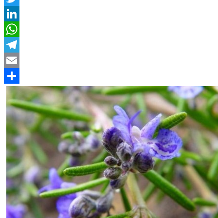
Twitter
LinkedIn
WhatsApp
Telegram
Email
Compartir