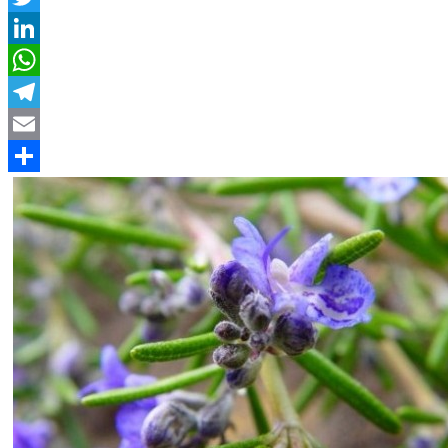
Twitter
LinkedIn
WhatsApp
Telegram
Email
Compartir