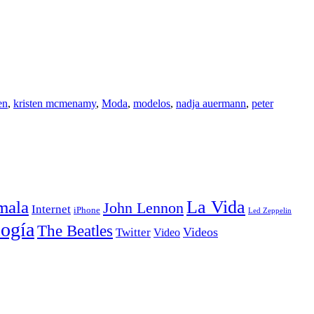
en
,
kristen mcmenamy
,
Moda
,
modelos
,
nadja auermann
,
peter
La Vida
mala
John Lennon
Internet
iPhone
Led Zeppelin
ogía
The Beatles
Videos
Twitter
Video