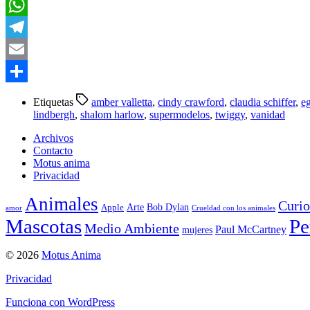
LinkedIn
WhatsApp
Telegram
Email
Compartir
Etiquetas
amber valletta
,
cindy crawford
,
claudia schiffer
,
e
lindbergh
,
shalom harlow
,
supermodelos
,
twiggy
,
vanidad
Archivos
Contacto
Motus anima
Privacidad
Animales
Curio
Arte
Bob Dylan
Apple
amor
Crueldad con los animales
Mascotas
Pe
Medio Ambiente
Paul McCartney
mujeres
© 2026
Motus Anima
Privacidad
Funciona con WordPress