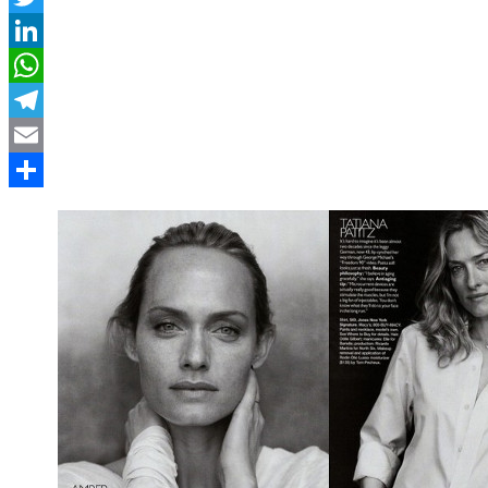
Twitter
LinkedIn
WhatsApp
Telegram
Email
Compartir