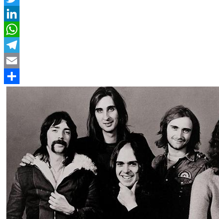
Twitter
LinkedIn
WhatsApp
Telegram
Email
Compartir