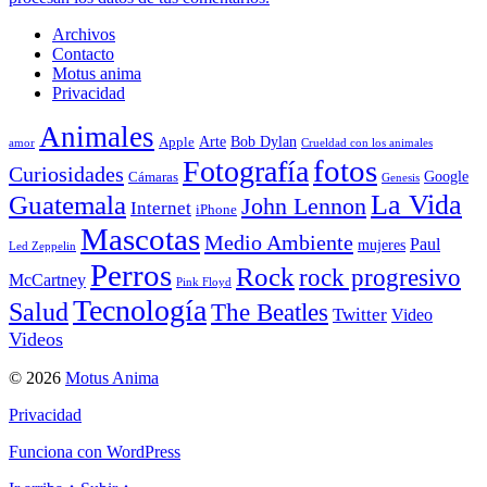
Archivos
Contacto
Motus anima
Privacidad
Animales
Arte
Bob Dylan
Apple
amor
Crueldad con los animales
Fotografía
fotos
Curiosidades
Google
Cámaras
Genesis
La Vida
Guatemala
John Lennon
Internet
iPhone
Mascotas
Medio Ambiente
Paul
mujeres
Led Zeppelin
Perros
Rock
rock progresivo
McCartney
Pink Floyd
Tecnología
Salud
The Beatles
Twitter
Video
Videos
© 2026
Motus Anima
Privacidad
Funciona con WordPress