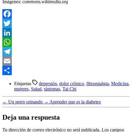
Imágenes:
commons.wikimedia.org
Facebook
Twitter
LinkedIn
WhatsApp
Telegram
Email
Compartir
Etiquetas
depresión
,
dolor crónico
,
fibromialgia
,
Medicina
,
mujeres
,
Salud
,
síntomas
,
Tai Chi
←
Un perro orinando
→
Aprender que es la diabetes
Deja una respuesta
Tu dirección de correo electrónico no será publicada.
Los campos