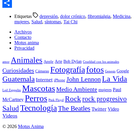
Email
Compartir
Etiquetas
depresión
,
dolor crónico
,
fibromialgia
,
Medicina
,
mujeres
,
Salud
,
síntomas
,
Tai Chi
Archivos
Contacto
Motus anima
Privacidad
Animales
Arte
Bob Dylan
Apple
amor
Crueldad con los animales
Fotografía
fotos
Curiosidades
Google
Cámaras
Genesis
La Vida
Guatemala
John Lennon
Internet
iPhone
Mascotas
Medio Ambiente
Paul
mujeres
Led Zeppelin
Perros
Rock
rock progresivo
McCartney
Pink Floyd
Tecnología
Salud
The Beatles
Twitter
Video
Videos
© 2026
Motus Anima