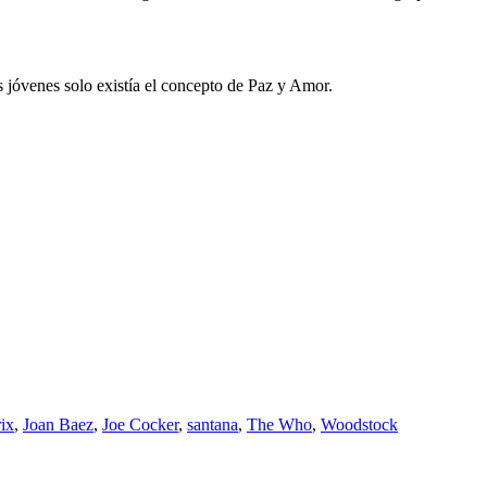
os jóvenes solo existía el concepto de Paz y Amor.
rix
,
Joan Baez
,
Joe Cocker
,
santana
,
The Who
,
Woodstock