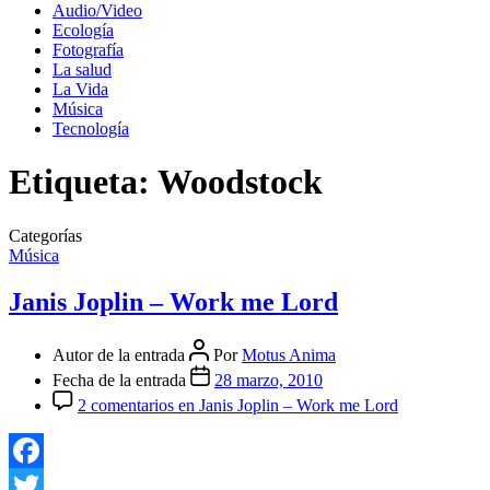
Audio/Video
Ecología
Fotografía
La salud
La Vida
Música
Tecnología
Etiqueta:
Woodstock
Categorías
Música
Janis Joplin – Work me Lord
Autor de la entrada
Por
Motus Anima
Fecha de la entrada
28 marzo, 2010
2 comentarios
en Janis Joplin – Work me Lord
Facebook