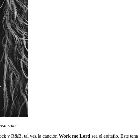
asa sola”.
 rock y R&B, tal vez la canción
Work me Lord
sea el epitafio. Este tem