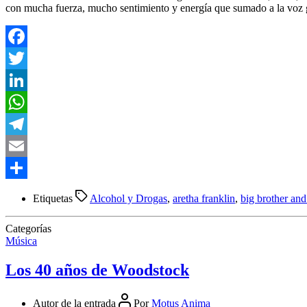
con mucha fuerza, mucho sentimiento y energía que sumado a la voz 
Facebook
Twitter
LinkedIn
WhatsApp
Telegram
Email
Compartir
Etiquetas
Alcohol y Drogas
,
aretha franklin
,
big brother an
Categorías
Música
Los 40 años de Woodstock
Autor de la entrada
Por
Motus Anima