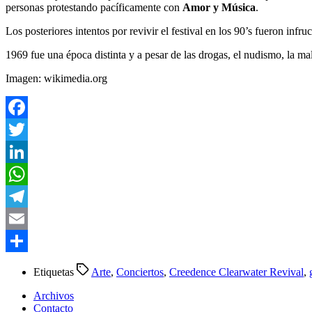
personas protestando pacíficamente con
Amor y Música
.
Los posteriores intentos por revivir el festival en los 90’s fueron inf
1969 fue una época distinta y a pesar de las drogas, el nudismo, la ma
Imagen: wikimedia.org
Facebook
Twitter
LinkedIn
WhatsApp
Telegram
Email
Compartir
Etiquetas
Arte
,
Conciertos
,
Creedence Clearwater Revival
,
Archivos
Contacto