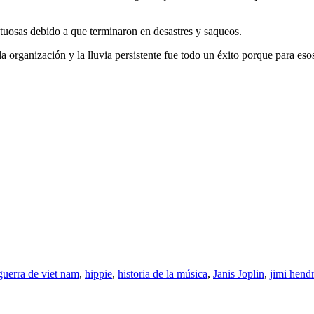
ructuosas debido a que terminaron en desastres y saqueos.
la organización y la lluvia persistente fue todo un éxito porque para es
guerra de viet nam
,
hippie
,
historia de la música
,
Janis Joplin
,
jimi hend