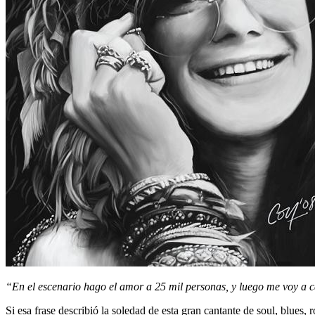
“En el escenario hago el amor a 25 mil personas, y luego me voy a c
Si esa frase describió la soledad de esta gran cantante de soul, blues,