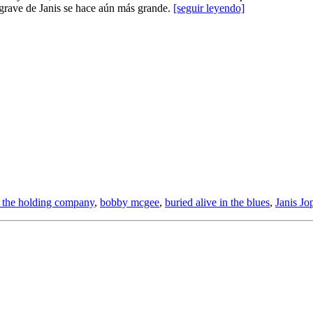
grave de Janis se hace aún más grande.
[seguir leyendo]
d the holding company
,
bobby mcgee
,
buried alive in the blues
,
Janis Jo