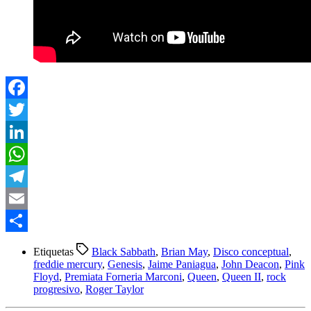
Facebook
Twitter
LinkedIn
WhatsApp
Telegram
Email
Compartir
Etiquetas
Black Sabbath
,
Brian May
,
Disco conceptual
,
freddie mercury
,
Genesis
,
Jaime Paniagua
,
John Deacon
,
Pink
Floyd
,
Premiata Forneria Marconi
,
Queen
,
Queen II
,
rock
progresivo
,
Roger Taylor