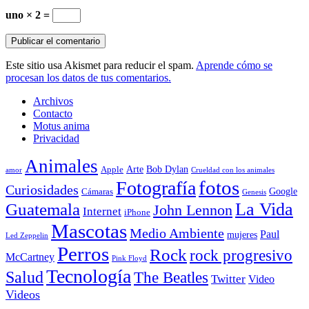
uno × 2 =
Este sitio usa Akismet para reducir el spam.
Aprende cómo se
procesan los datos de tus comentarios.
Archivos
Contacto
Motus anima
Privacidad
Animales
Arte
Bob Dylan
Apple
amor
Crueldad con los animales
Fotografía
fotos
Curiosidades
Google
Cámaras
Genesis
La Vida
Guatemala
John Lennon
Internet
iPhone
Mascotas
Medio Ambiente
Paul
mujeres
Led Zeppelin
Perros
Rock
rock progresivo
McCartney
Pink Floyd
Tecnología
Salud
The Beatles
Twitter
Video
Videos