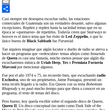
Telegram
Email
Compartir
Casi siempre me desespera escuchar radio, las estaciones
comerciales de Guatemala son un verdadero desastre, salvo algunas
excepciones. Repiten y repiten hasta la saciedad temas que en su
época se «quemaron» de repetirlos. Todavía creen que
Stairways to
heaven
es el único tema que fue éxito de
Led Zeppelin
, o que lo
único bueno de
Black Sabbath
fue
Paranoid
.
Tan siquiera imaginar que algún locutor o dueño de radio se atreva a
hacer un programa que «redescubra» temas añejos como
Innuendo
de
Queen
es casi una fantasía, mucho menos pensar que algún día
escucharemos música de
Uriah Heep
,
Yes
o
Premiata Forneria
Marconi
por mencionar algunos.
Fue por el año 1974 o 75, no recuerdo bien, que escuchando
radio
Exclusiva
, uno de sus propietarios, Jaime Paniagua, presentó un
tema recién llegado a la radio. Era Queen con su tema
Bohemian
Rhapsody
y no pasó mucho tiempo para que diera a conocer en un
programa, el resto de temas del disco.
Pero bueno, hoy quería escribir sobre el segundo disco de Queen,
Queen II
. Un disco conceptual (no tanto como Dark Side of the