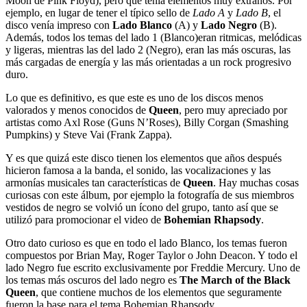
Moon de Pink Floyd), pero que tenía elementos muy extraños. Por
ejemplo, en lugar de tener el típico sello de
Lado A
y
Lado B
, el
disco venía impreso con
Lado Blanco
(A) y
Lado Negro
(B).
Además, todos los temas del lado 1 (Blanco)eran ritmicas, melódicas
y ligeras, mientras las del lado 2 (Negro), eran las más oscuras, las
más cargadas de energía y las más orientadas a un rock progresivo
duro.
Lo que es definitivo, es que este es uno de los discos menos
valorados y menos conocidos de
Queen
, pero muy apreciado por
artistas como Axl Rose (Guns N’Roses), Billy Corgan (Smashing
Pumpkins) y Steve Vai (Frank Zappa).
Y es que quizá este disco tienen los elementos que años después
hicieron famosa a la banda, el sonido, las vocalizaciones y las
armonías musicales tan características de
Queen
. Hay muchas cosas
curiosas con este álbum, por ejemplo la fotografía de sus miembros
vestidos de negro se volvió un ícono del grupo, tanto así que se
utilizó para promocionar el video de
Bohemian Rhapsody
.
Otro dato curioso es que en todo el lado Blanco, los temas fueron
compuestos por Brian May, Roger Taylor o John Deacon. Y todo el
lado Negro fue escrito exclusivamente por Freddie Mercury. Uno de
los temas más oscuros del lado negro es
The March of the Black
Queen
, que contiene muchos de los elementos que seguramente
fueron la base para el tema Bohemian Rhapsody.