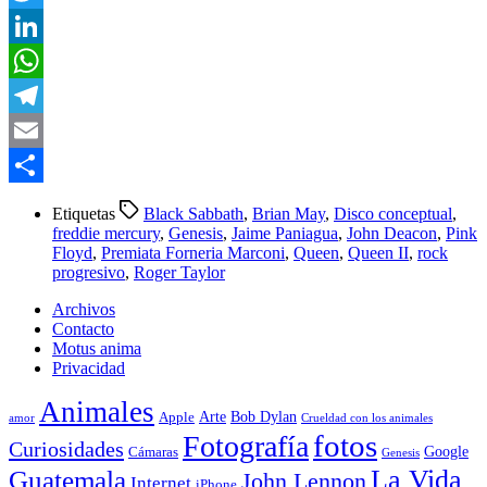
Twitter
LinkedIn
WhatsApp
Telegram
Email
Compartir
Etiquetas
Black Sabbath
,
Brian May
,
Disco conceptual
,
freddie mercury
,
Genesis
,
Jaime Paniagua
,
John Deacon
,
Pink
Floyd
,
Premiata Forneria Marconi
,
Queen
,
Queen II
,
rock
progresivo
,
Roger Taylor
Archivos
Contacto
Motus anima
Privacidad
Animales
Arte
Bob Dylan
Apple
amor
Crueldad con los animales
Fotografía
fotos
Curiosidades
Google
Cámaras
Genesis
La Vida
Guatemala
John Lennon
Internet
iPhone