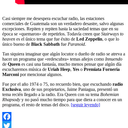
Casi siempre me desespera escuchar radio, las estaciones
comerciales de Guatemala son un verdadero desastre, salvo algunas
excepciones. Repiten y repiten hasta la saciedad temas que en su
época se «quemaron» de repetirlos. Todavía creen que
Stairways to
heaven
es el único tema que fue éxito de
Led Zeppelin
, o que lo
único bueno de
Black Sabbath
fue
Paranoid
.
Tan siquiera imaginar que algún locutor o dueño de radio se atreva a
hacer un programa que «redescubra» temas añejos como
Innuendo
de
Queen
es casi una fantasía, mucho menos pensar que algún día
escucharemos música de
Uriah Heep
,
Yes
o
Premiata Forneria
Marconi
por mencionar algunos.
Fue por el año 1974 o 75, no recuerdo bien, que escuchando
radio
Exclusiva
, uno de sus propietarios, Jaime Paniagua, presentó un
tema recién llegado a la radio. Era Queen con su tema
Bohemian
Rhapsody
y no pasó mucho tiempo para que diera a conocer en un
programa, el resto de temas del disco.
[seguir leyendo]
Facebook