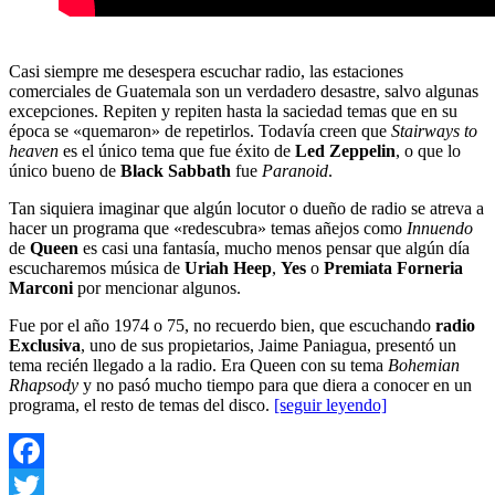
Casi siempre me desespera escuchar radio, las estaciones
comerciales de Guatemala son un verdadero desastre, salvo algunas
excepciones. Repiten y repiten hasta la saciedad temas que en su
época se «quemaron» de repetirlos. Todavía creen que
Stairways to
heaven
es el único tema que fue éxito de
Led Zeppelin
, o que lo
único bueno de
Black Sabbath
fue
Paranoid
.
Tan siquiera imaginar que algún locutor o dueño de radio se atreva a
hacer un programa que «redescubra» temas añejos como
Innuendo
de
Queen
es casi una fantasía, mucho menos pensar que algún día
escucharemos música de
Uriah Heep
,
Yes
o
Premiata Forneria
Marconi
por mencionar algunos.
Fue por el año 1974 o 75, no recuerdo bien, que escuchando
radio
Exclusiva
, uno de sus propietarios, Jaime Paniagua, presentó un
tema recién llegado a la radio. Era Queen con su tema
Bohemian
Rhapsody
y no pasó mucho tiempo para que diera a conocer en un
programa, el resto de temas del disco.
[seguir leyendo]
Facebook