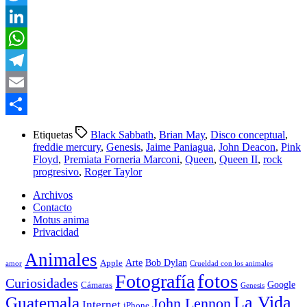
Twitter
LinkedIn
WhatsApp
Telegram
Email
Compartir
Etiquetas
Black Sabbath
,
Brian May
,
Disco conceptual
,
freddie mercury
,
Genesis
,
Jaime Paniagua
,
John Deacon
,
Pink
Floyd
,
Premiata Forneria Marconi
,
Queen
,
Queen II
,
rock
progresivo
,
Roger Taylor
Archivos
Contacto
Motus anima
Privacidad
Animales
Arte
Bob Dylan
Apple
amor
Crueldad con los animales
Fotografía
fotos
Curiosidades
Google
Cámaras
Genesis
La Vida
Guatemala
John Lennon
Internet
iPhone