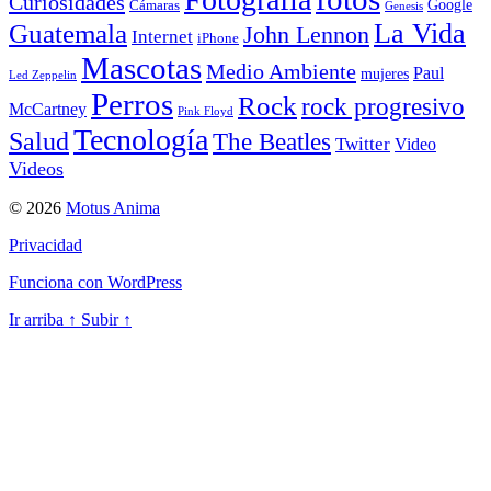
Curiosidades
Google
Cámaras
Genesis
La Vida
Guatemala
John Lennon
Internet
iPhone
Mascotas
Medio Ambiente
Paul
mujeres
Led Zeppelin
Perros
Rock
rock progresivo
McCartney
Pink Floyd
Tecnología
Salud
The Beatles
Twitter
Video
Videos
© 2026
Motus Anima
Privacidad
Funciona con WordPress
Ir arriba
↑
Subir
↑