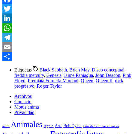
Facebook
Twitter
LinkedIn
WhatsApp
Telegram
Email
Compartir
Etiquetas
Black Sabbath
,
Brian May
,
Disco conceptual
,
freddie mercury
,
Genesis
,
Jaime Paniagua
,
John Deacon
,
Pink
Floyd
,
Premiata Forneria Marconi
,
Queen
,
Queen II
,
rock
progresivo
,
Roger Taylor
Archivos
Contacto
Motus anima
Privacidad
Animales
Arte
Bob Dylan
Apple
amor
Crueldad con los animales
Fotografía
fotos