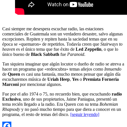
Casi siempre me desespera escuchar radio, las estaciones
comerciales de Guatemala son un verdadero desastre, salvo algunas
excepciones. Repiten y repiten hasta la saciedad temas que en su
época se «quemaron» de repetirlos. Todavía creen que
Stairways to
heaven
es el único tema que fue éxito de
Led Zeppelin
, o que lo
único bueno de
Black Sabbath
fue
Paranoid
.
Tan siquiera imaginar que algún locutor o dueño de radio se atreva a
hacer un programa que «redescubra» temas añejos como
Innuendo
de
Queen
es casi una fantasía, mucho menos pensar que algún día
escucharemos música de
Uriah Heep
,
Yes
o
Premiata Forneria
Marconi
por mencionar algunos.
Fue por el año 1974 o 75, no recuerdo bien, que escuchando
radio
Exclusiva
, uno de sus propietarios, Jaime Paniagua, presentó un
tema recién llegado a la radio. Era Queen con su tema
Bohemian
Rhapsody
y no pasó mucho tiempo para que diera a conocer en un
programa, el resto de temas del disco.
[seguir leyendo]