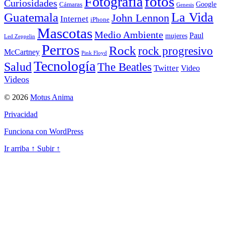
Fotografía
fotos
Curiosidades
Google
Cámaras
Genesis
La Vida
Guatemala
John Lennon
Internet
iPhone
Mascotas
Medio Ambiente
Paul
mujeres
Led Zeppelin
Perros
Rock
rock progresivo
McCartney
Pink Floyd
Tecnología
Salud
The Beatles
Twitter
Video
Videos
© 2026
Motus Anima
Privacidad
Funciona con WordPress
Ir arriba
↑
Subir
↑