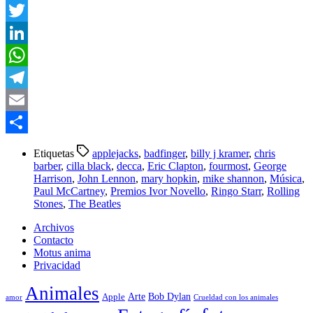
Facebook
Twitter
LinkedIn
WhatsApp
Telegram
Email
Compartir
Etiquetas
applejacks
,
badfinger
,
billy j kramer
,
chris
barber
,
cilla black
,
decca
,
Eric Clapton
,
fourmost
,
George
Harrison
,
John Lennon
,
mary hopkin
,
mike shannon
,
Música
,
Paul McCartney
,
Premios Ivor Novello
,
Ringo Starr
,
Rolling
Stones
,
The Beatles
Archivos
Contacto
Motus anima
Privacidad
Animales
Arte
Bob Dylan
Apple
amor
Crueldad con los animales