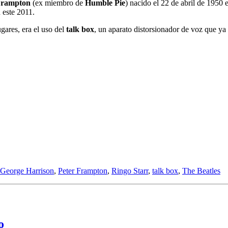
Frampton
(ex miembro de
Humble Pie
) nacido el 22 de abril de 195
 este 2011.
gares, era el uso del
talk box
, un aparato distorsionador de voz que ya
George Harrison
,
Peter Frampton
,
Ringo Starr
,
talk box
,
The Beatles
o