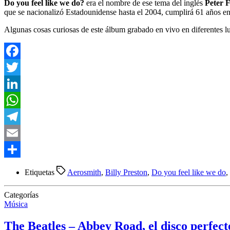
Do you feel like we do?
era el nombre de ese tema del inglés
Peter 
que se nacionalizó Estadounidense hasta el 2004, cumplirá 61 años en
Algunas cosas curiosas de este álbum grabado en vivo en diferentes lu
Facebook
Twitter
LinkedIn
WhatsApp
Telegram
Email
Compartir
Etiquetas
Aerosmith
,
Billy Preston
,
Do you feel like we do
,
Categorías
Música
The Beatles – Abbey Road, el disco perfect