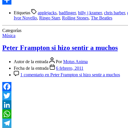
Compartir
Etiquetas
applejacks
,
badfinger
,
billy j kramer
,
chris barber
,
Ivor Novello
,
Ringo Starr
,
Rolling Stones
,
The Beatles
Categorías
Música
Peter Frampton si hizo sentir a muchos
Autor de la entrada
Por
Motus Anima
Fecha de la entrada
6 febrero, 2011
1 comentario
en Peter Frampton si hizo sentir a muchos
Facebook
Twitter
LinkedIn
WhatsApp