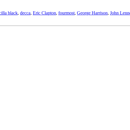
cilla black
,
decca
,
Eric Clapton
,
fourmost
,
George Harrison
,
John Lenn