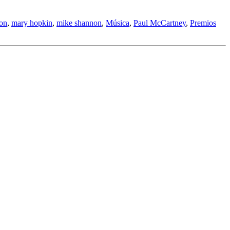
on
,
mary hopkin
,
mike shannon
,
Música
,
Paul McCartney
,
Premios