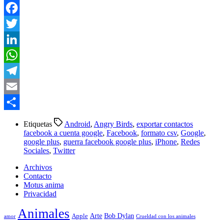
Facebook
Twitter
LinkedIn
WhatsApp
Telegram
Email
Compartir
Etiquetas
Android
,
Angry Birds
,
exportar contactos
facebook a cuenta google
,
Facebook
,
formato csv
,
Google
,
google plus
,
guerra facebook google plus
,
iPhone
,
Redes
Sociales
,
Twitter
Archivos
Contacto
Motus anima
Privacidad
Animales
Arte
Bob Dylan
Apple
amor
Crueldad con los animales