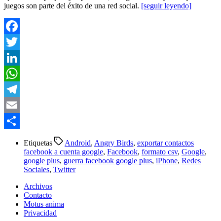
juegos son parte del éxito de una red social.
[seguir leyendo]
Facebook
Twitter
LinkedIn
WhatsApp
Telegram
Email
Compartir
Etiquetas
Android
,
Angry Birds
,
exportar contactos
facebook a cuenta google
,
Facebook
,
formato csv
,
Google
,
google plus
,
guerra facebook google plus
,
iPhone
,
Redes
Sociales
,
Twitter
Archivos
Contacto
Motus anima
Privacidad