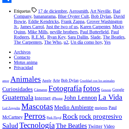
Compartir
Etiquetas
17 de diciembre
,
Aerosmith
,
Art Neville
,
Bad
Company
,
bananarama
,
Blue Oyster Cult
,
Bob Dylan
,
David
Bowie
,
Eddie Kendricks
,
Frank Zappa
,
Grover Washington
Jr.
,
James Carrol
,
Just the two of us
,
Karen Carpenter
,
Micky
Quinn
,
Mike Mills
,
neville brothers
,
Paul Butterfield
,
Paul
Rodgers
,
R.E.M.
,
Ryan Key
,
Sara Dallin
,
Slade
,
The Beatles
,
The Carpenters
,
The Who
,
u2
,
Un día como hoy
,
Yes
Archivos
Contacto
Motus anima
Privacidad
Animales
Arte
Bob Dylan
Apple
amor
Crueldad con los animales
Fotografía
fotos
Curiosidades
Google
Cámaras
Genesis
La Vida
Guatemala
John Lennon
Internet
iPhone
Mascotas
Medio Ambiente
Paul
mujeres
Led Zeppelin
Perros
Rock
rock progresivo
McCartney
Pink Floyd
Tecnología
Salud
The Beatles
Twitter
Video