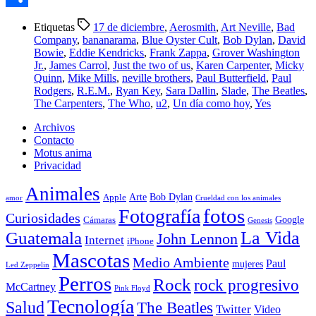
Compartir
Etiquetas
17 de diciembre
,
Aerosmith
,
Art Neville
,
Bad
Company
,
bananarama
,
Blue Oyster Cult
,
Bob Dylan
,
David
Bowie
,
Eddie Kendricks
,
Frank Zappa
,
Grover Washington
Jr.
,
James Carrol
,
Just the two of us
,
Karen Carpenter
,
Micky
Quinn
,
Mike Mills
,
neville brothers
,
Paul Butterfield
,
Paul
Rodgers
,
R.E.M.
,
Ryan Key
,
Sara Dallin
,
Slade
,
The Beatles
,
The Carpenters
,
The Who
,
u2
,
Un día como hoy
,
Yes
Archivos
Contacto
Motus anima
Privacidad
Animales
Arte
Bob Dylan
Apple
amor
Crueldad con los animales
Fotografía
fotos
Curiosidades
Google
Cámaras
Genesis
La Vida
Guatemala
John Lennon
Internet
iPhone
Mascotas
Medio Ambiente
Paul
mujeres
Led Zeppelin
Perros
Rock
rock progresivo
McCartney
Pink Floyd
Tecnología
Salud
The Beatles
Twitter
Video