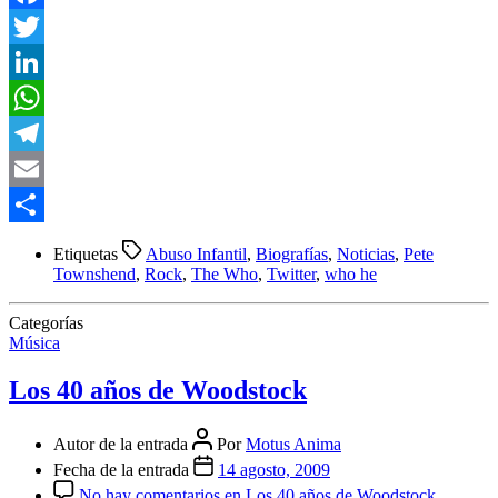
Facebook
Twitter
LinkedIn
WhatsApp
Telegram
Email
Compartir
Etiquetas
Abuso Infantil
,
Biografías
,
Noticias
,
Pete
Townshend
,
Rock
,
The Who
,
Twitter
,
who he
Categorías
Música
Los 40 años de Woodstock
Autor de la entrada
Por
Motus Anima
Fecha de la entrada
14 agosto, 2009
No hay comentarios
en Los 40 años de Woodstock