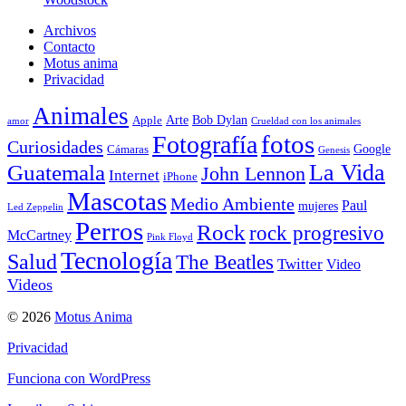
Archivos
Contacto
Motus anima
Privacidad
Animales
Arte
Bob Dylan
Apple
amor
Crueldad con los animales
Fotografía
fotos
Curiosidades
Google
Cámaras
Genesis
La Vida
Guatemala
John Lennon
Internet
iPhone
Mascotas
Medio Ambiente
Paul
mujeres
Led Zeppelin
Perros
Rock
rock progresivo
McCartney
Pink Floyd
Tecnología
Salud
The Beatles
Twitter
Video
Videos
© 2026
Motus Anima
Privacidad
Funciona con WordPress