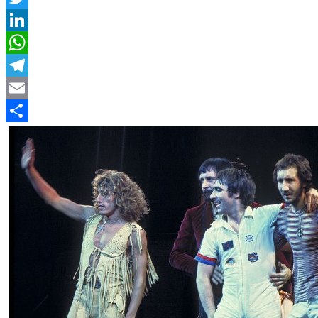
Twitter
LinkedIn
WhatsApp
Telegram
Email
Compartir