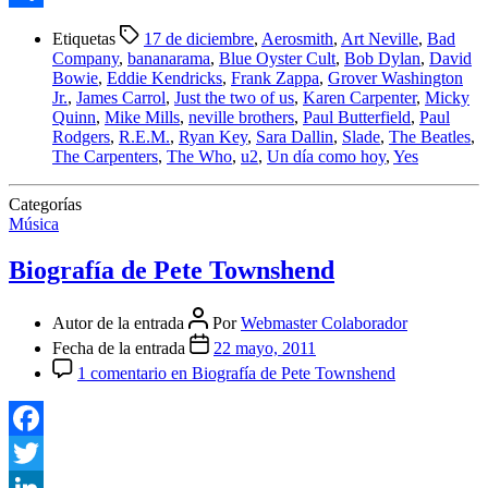
Compartir
Etiquetas
17 de diciembre
,
Aerosmith
,
Art Neville
,
Bad
Company
,
bananarama
,
Blue Oyster Cult
,
Bob Dylan
,
David
Bowie
,
Eddie Kendricks
,
Frank Zappa
,
Grover Washington
Jr.
,
James Carrol
,
Just the two of us
,
Karen Carpenter
,
Micky
Quinn
,
Mike Mills
,
neville brothers
,
Paul Butterfield
,
Paul
Rodgers
,
R.E.M.
,
Ryan Key
,
Sara Dallin
,
Slade
,
The Beatles
,
The Carpenters
,
The Who
,
u2
,
Un día como hoy
,
Yes
Categorías
Música
Biografía de Pete Townshend
Autor de la entrada
Por
Webmaster Colaborador
Fecha de la entrada
22 mayo, 2011
1 comentario
en Biografía de Pete Townshend
Facebook
Twitter