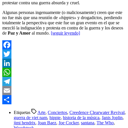
protestar contra una guerra absurda y cruel.
Algunas personas ingenuamente (o maliciosamente) creen que este
no fue más que una reunión de
«hippies»
y drogadictos, perdiendo
totalmente la perspectiva que este fue un gran evento en el que se
mezcló la indignación y protesta en contra de la guerra y los deseos
de
Paz y Amor
al mundo.
[seguir leyendo]
Facebook
Twitter
LinkedIn
WhatsApp
Telegram
Email
Compartir
Etiquetas
Arte
,
Conciertos
,
Creedence Clearwater Revival
,
guerra de viet nam
,
hippie
,
historia de la música
,
Janis Joplin
,
jimi hendrix
,
Joan Baez
,
Joe Cocker
,
santana
,
The Who
,
Woodstock