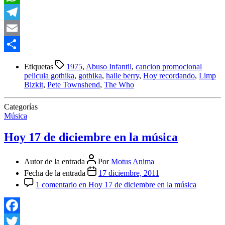
WhatsApp
Telegram
Email
Compartir
Etiquetas
1975
,
Abuso Infantil
,
cancion promocional
pelicula gothika
,
gothika
,
halle berry
,
Hoy recordando
,
Limp
Bizkit
,
Pete Townshend
,
The Who
Categorías
Música
Hoy 17 de diciembre en la música
Autor de la entrada
Por
Motus Anima
Fecha de la entrada
17 diciembre, 2011
1 comentario
en Hoy 17 de diciembre en la música
Facebook