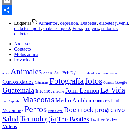
Telegram
Email
Compartir
Etiquetas
Alimentos
,
depresión
,
Diabetes
,
diabetes juvenil
,
diabetes tipo 1
,
diabetes tipo 2
,
Fibra
,
mujeres
,
síntomas
diabetes
Archivos
Contacto
Motus anima
Privacidad
Animales
Arte
Bob Dylan
Apple
amor
Crueldad con los animales
Fotografía
fotos
Curiosidades
Google
Cámaras
Genesis
La Vida
Guatemala
John Lennon
Internet
iPhone
Mascotas
Medio Ambiente
Paul
mujeres
Led Zeppelin
Perros
Rock
rock progresivo
McCartney
Pink Floyd
Tecnología
Salud
The Beatles
Twitter
Video
Videos