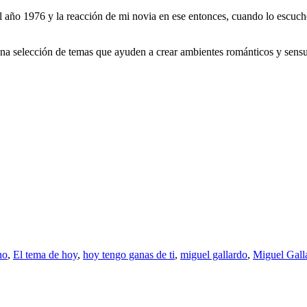
l año 1976 y la reacción de mi novia en ese entonces, cuando lo escuch
a selección de temas que ayuden a crear ambientes románticos y sensual
no
,
El tema de hoy
,
hoy tengo ganas de ti
,
miguel gallardo
,
Miguel Gall