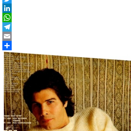
Twitter
LinkedIn
WhatsApp
Telegram
Email
Compartir