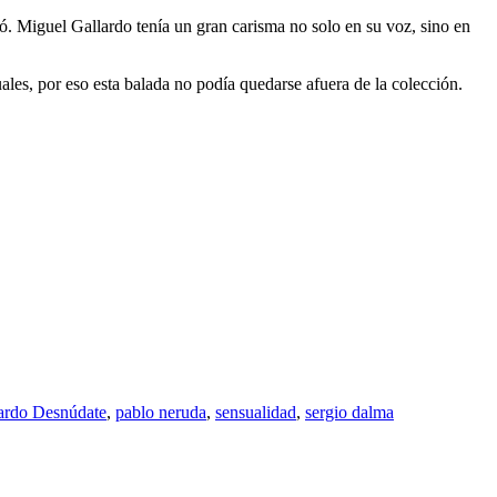
ó. Miguel Gallardo tenía un gran carisma no solo en su voz, sino en
es, por eso esta balada no podía quedarse afuera de la colección.
ardo Desnúdate
,
pablo neruda
,
sensualidad
,
sergio dalma