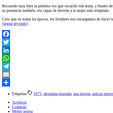
Recuerdo muy bien la primera vez que escuché este tema, a finales de
su presencia también; era capaz de derretir a la mujer más templada.
Creo que en todas las épocas, los hombres nos encargamos de hacer un
[seguir leyendo]
Facebook
Twitter
LinkedIn
WhatsApp
Telegram
Email
Compartir
Etiquetas
1975
,
alejandra guzmán
,
ana torroja
,
azúcar more
Archivos
Contacto
Motus anima