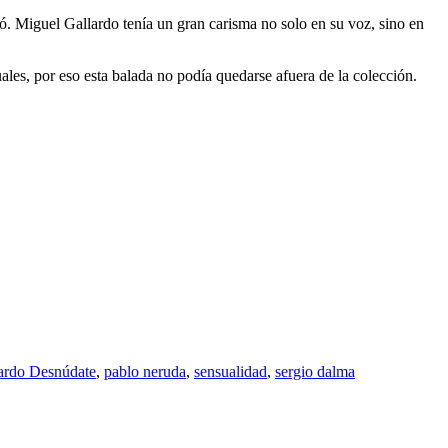
ó. Miguel Gallardo tenía un gran carisma no solo en su voz, sino en
es, por eso esta balada no podía quedarse afuera de la colección.
ardo Desnúdate
,
pablo neruda
,
sensualidad
,
sergio dalma