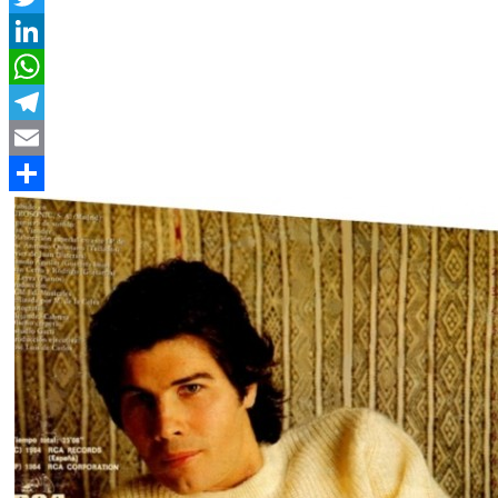
Twitter
LinkedIn
WhatsApp
Telegram
Email
Compartir