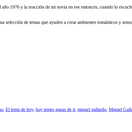
l año 1976 y la reacción de mi novia en ese entonces, cuando lo escuch
a selección de temas que ayuden a crear ambientes románticos y sensual
no
,
El tema de hoy
,
hoy tengo ganas de ti
,
miguel gallardo
,
Miguel Gall