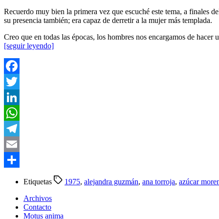
Recuerdo muy bien la primera vez que escuché este tema, a finales de
su presencia también; era capaz de derretir a la mujer más templada.
Creo que en todas las épocas, los hombres nos encargamos de hacer un
[seguir leyendo]
Facebook
Twitter
LinkedIn
WhatsApp
Telegram
Email
Compartir
Etiquetas
1975
,
alejandra guzmán
,
ana torroja
,
azúcar more
Archivos
Contacto
Motus anima