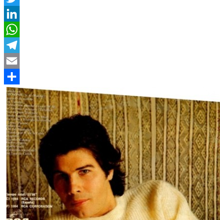
Twitter
LinkedIn
WhatsApp
Telegram
Email
Compartir