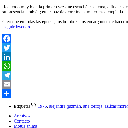
Recuerdo muy bien la primera vez que escuché este tema, a finales de
su presencia también; era capaz de derretir a la mujer más templada.
Creo que en todas las épocas, los hombres nos encargamos de hacer un
[seguir leyendo]
Facebook
Twitter
LinkedIn
WhatsApp
Telegram
Email
Compartir
Etiquetas
1975
,
alejandra guzmán
,
ana torroja
,
azúcar more
Archivos
Contacto
Motus anima