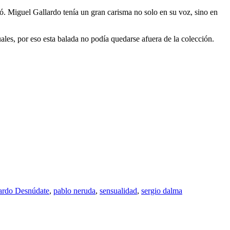
ó. Miguel Gallardo tenía un gran carisma no solo en su voz, sino en
es, por eso esta balada no podía quedarse afuera de la colección.
ardo Desnúdate
,
pablo neruda
,
sensualidad
,
sergio dalma