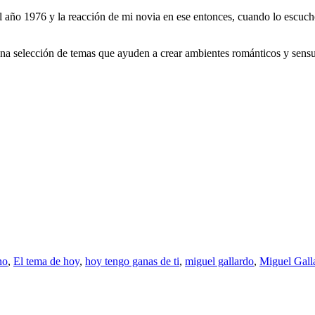
l año 1976 y la reacción de mi novia en ese entonces, cuando lo escuch
a selección de temas que ayuden a crear ambientes románticos y sensual
no
,
El tema de hoy
,
hoy tengo ganas de ti
,
miguel gallardo
,
Miguel Gall