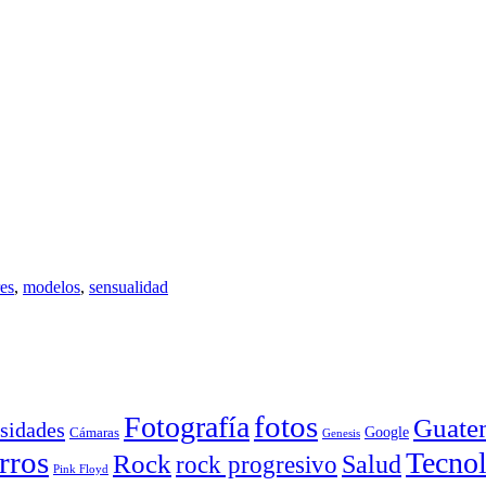
res
,
modelos
,
sensualidad
Fotografía
fotos
Guate
sidades
Google
Cámaras
Genesis
rros
Tecnol
Rock
Salud
rock progresivo
Pink Floyd