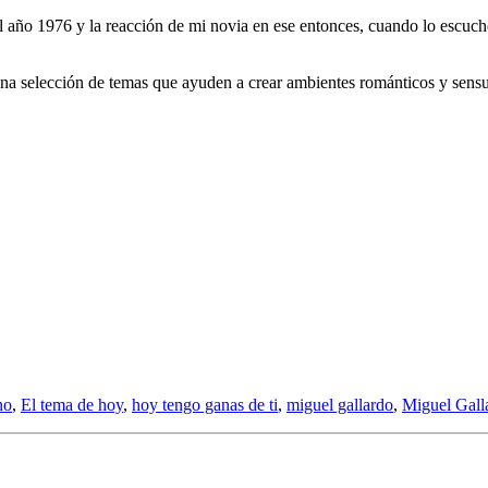
l año 1976 y la reacción de mi novia en ese entonces, cuando lo escuch
a selección de temas que ayuden a crear ambientes románticos y sensual
no
,
El tema de hoy
,
hoy tengo ganas de ti
,
miguel gallardo
,
Miguel Gall