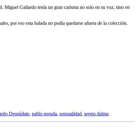
ó. Miguel Gallardo tenía un gran carisma no solo en su voz, sino en
es, por eso esta balada no podía quedarse afuera de la colección.
ardo Desnúdate
,
pablo neruda
,
sensualidad
,
sergio dalma