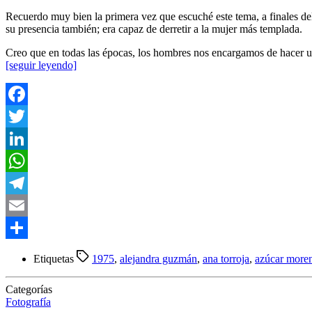
Recuerdo muy bien la primera vez que escuché este tema, a finales de
su presencia también; era capaz de derretir a la mujer más templada.
Creo que en todas las épocas, los hombres nos encargamos de hacer un
[seguir leyendo]
Facebook
Twitter
LinkedIn
WhatsApp
Telegram
Email
Compartir
Etiquetas
1975
,
alejandra guzmán
,
ana torroja
,
azúcar more
Categorías
Fotografía