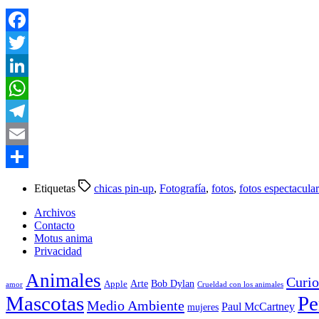
Facebook
Twitter
LinkedIn
WhatsApp
Telegram
Email
Compartir
Etiquetas
chicas pin-up
,
Fotografía
,
fotos
,
fotos espectacula
Archivos
Contacto
Motus anima
Privacidad
Animales
Curio
Arte
Bob Dylan
Apple
amor
Crueldad con los animales
Mascotas
Pe
Medio Ambiente
Paul McCartney
mujeres