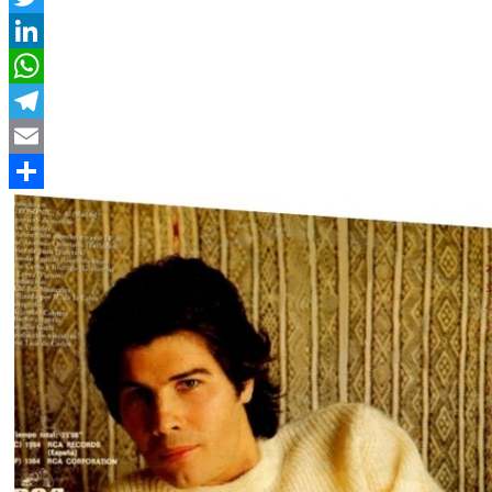
Twitter
LinkedIn
WhatsApp
Telegram
Email
Compartir